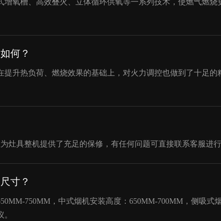
式增氧槽、高效叠火、立体循环供氧等一系列技术，使燃气燃烧
度如何？
在提升热负荷、燃烧效果的基础上，对火力调控也做到了十足的
宝为灶具整机提供了充足的保修，有任何问题可直接联系客服进
装尺寸？
0MM-750MM，中式烟机安装高度：650MM-700MM，侧吸式
议。