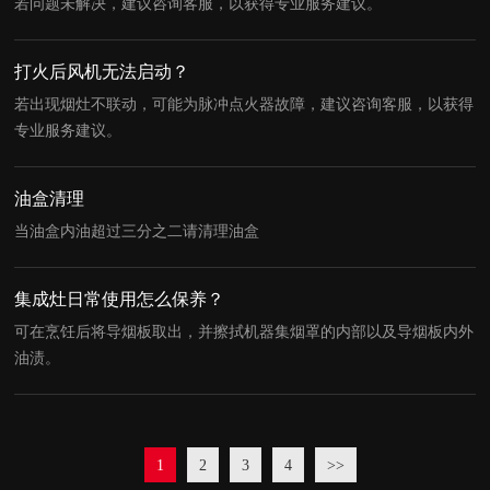
若问题未解决，建议咨询客服，以获得专业服务建议。
打火后风机无法启动？
若出现烟灶不联动，可能为脉冲点火器故障，建议咨询客服，以获得
专业服务建议。
油盒清理
当油盒内油超过三分之二请清理油盒
集成灶日常使用怎么保养？
可在烹饪后将导烟板取出，并擦拭机器集烟罩的内部以及导烟板内外
油渍。
1
2
3
4
>>