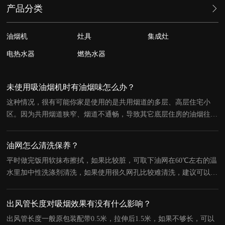
产品分类
油烟机
灶具
集成灶
电热水器
燃热水器
未使用吸油烟机时有油烟味怎么办？
这种情况，很有可能你家是使用的是共用烟道的多层、高层住宅小
区。因为共用烟道狭窄、烟道不通畅，导致其它底层住房的油烟往您
家返，解决的方案是在共用烟道口加装密封性能良好共用烟道止逆阀
即可。
油网怎么清洗保养？
平时做完饭用软抹布擦拭，如果比较脏，可取下油网在60℃左右的温
水里加中性洗涤剂清洗，如果使用很久网孔比较难清洗，建议可以用
软毛刷清洗。不可直接用酸性或碱性洗涤剂清洗，以免腐蚀不锈钢油
网。
出风管长度对吸烟效果有没有什么影响？
出风管长度一般原包装配带0.5米，拉伸后1.5米，如果不够长，可以