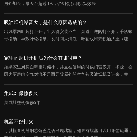
另外加长，最长不超过3米，否则会影响排烟效果
吸油烟机噪音大，是什么原因造成的？
出风罩内叶片打不开，出风管安装不当，烟道止逆阀打不开，手紧螺
母松动，导致叶轮松动。长时间未清洗，叶轮或蜗壳积油严重（建议
用户清洗）；
家里的烟机开机后为什么有啸叫声？
如果家里厨房面积相对偏小，并且在使用的时候门窗仅开一条缝，会
因为厨房内空气对流不足而导致屋外的空气被吸油烟机吸进来，并且
因为门窗仅开一条缝，空气从缝里流入的速度很快，导致有啸叫声。
集成灶保修多久
集成灶整机保修5年
机器不好打火
可以检查机器铜芯铜盖是否出现堵塞，如果有堵塞可以用牙签疏通，